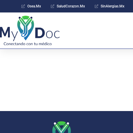
Osea.Mx
SaludCorazon.Mx
SinAlergias.Mx